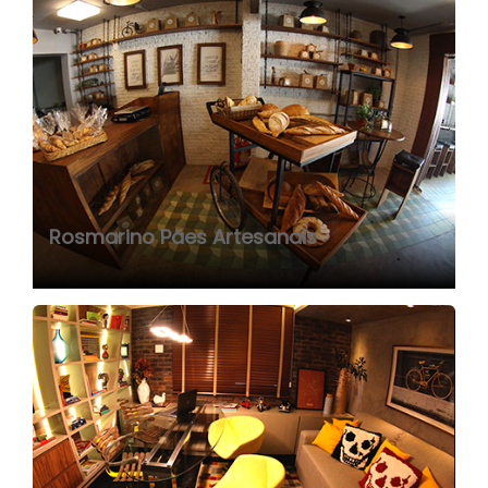
Comercial
Rosmarino Pães Artesanais
Home
/
Projetos
/
Comercial