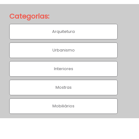
Categorias:
Arquitetura
Urbanismo
Fada Azul
Interiores
Home
/
Projetos
/
Fada Azul
Mostras
Mobiliários