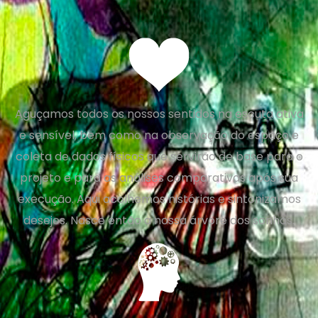
Aguçamos todos os nossos sentidos na escuta ativa
e sensível, bem como na observação do espaço e
coleta de dados físicos que servirão de base para o
projeto e para as análises comparativas após sua
execução. Aqui acolhemos histórias e sintonizamos
desejos. Nasce então a nossa árvore dos sonhos.