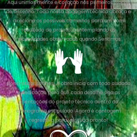
Aqui unimos mente e coração nos primeiros traços
de desenho. Toda nossa bagagem técnica abraça e
direciona os possíveis caminhos para um bom
resultado do projeto, contemplando as
necessidades observadas quando Sentimos.
Concretizar sonhos! A obra inicia com todo cuidado
e dedicação para que cada detalhe siga as
orientações do projeto técnico dentro do
cronograma estipulado. Agora é contagem
regressiva para ver tudo pronto!