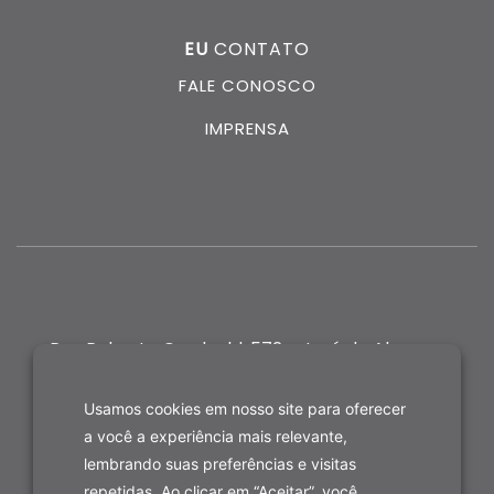
EU
CONTATO
FALE CONOSCO
IMPRENSA
Rua Roberto Gradvohl, 572 - José de Alencar,
Fortaleza-CE
Usamos cookies em nosso site para oferecer
a você a experiência mais relevante,
lembrando suas preferências e visitas
repetidas. Ao clicar em “Aceitar”, você