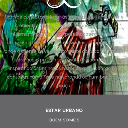
Hora de conectar o lugar às pessoas, de humanizar e
ambientar cada pedacinho construído. Aqui
retomamos as histórias partilhadas na primeira
etapa e as traduzimos em diversas composições, é
onde o cliente se vê de fato parte do todo. Cuidamos
para que o projeto seja usufruído com afeto,
inspirando assim novas histórias que poderão ser
@estarurbano
contadas numa rede na varanda ou num banco de
praça.
ESTAR URBANO
QUEM SOMOS