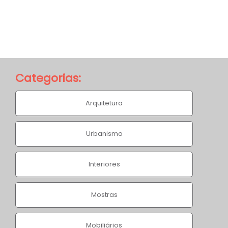
Categorias:
Sítio Ivo
Arquitetura
Home
/
Projetos
/
Sítio Ivo
Urbanismo
Interiores
Mostras
Mobiliários