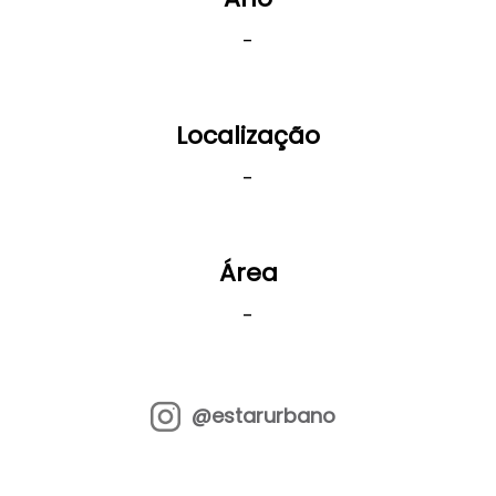
-
Localização
-
Área
-
@estarurbano