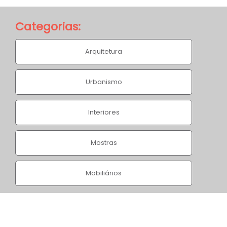
Categorias:
Arquitetura
Urbanismo
Espigão Rui Barbosa
Interiores
Home
/
Projetos
/
Espigão Rui Barbosa
Mostras
Mobiliários