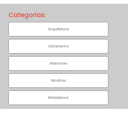
Categorias:
Arquitetura
Bienal Brasileira de
Urbanismo
Design 2015
Interiores
Home
/
Projetos
/
Bienal Brasileira de Design 2015
Mostras
Mobiliários