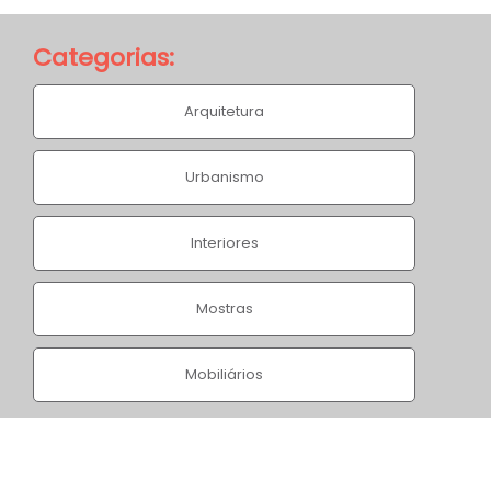
Categorias:
Arquitetura
Urbanismo
Apto Régia
Interiores
Home
/
Projetos
/
Apto Régia
Mostras
Mobiliários